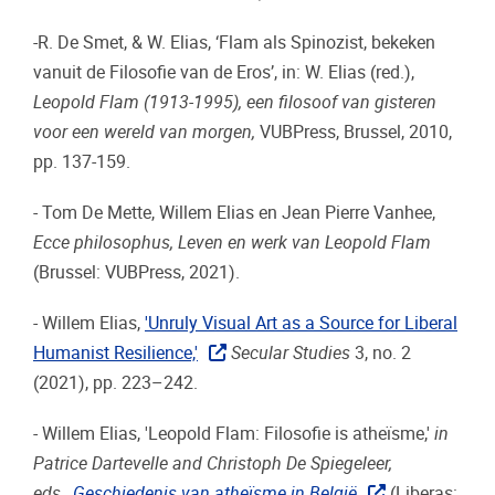
-R. De Smet, & W. Elias, ‘Flam als Spinozist, bekeken
vanuit de Filosofie van de Eros’, in: W. Elias (red.),
Leopold Flam (1913-1995), een filosoof van gisteren
voor een wereld van morgen,
VUBPress, Brussel, 2010,
pp. 137-159.
- Tom De Mette, Willem Elias en Jean Pierre Vanhee,
Ecce philosophus, Leven en werk van Leopold Flam
(Brussel: VUBPress, 2021).
- Willem Elias,
'Unruly Visual Art as a Source for Liberal
Humanist Resilience,'
Secular Studies
3, no. 2
(2021), pp. 223–242.
- Willem Elias, 'Leopold Flam: Filosofie is atheïsme,'
in
Patrice Dartevelle and Christoph De Spiegeleer,
eds.,
Geschiedenis van atheïsme in België
(Liberas: