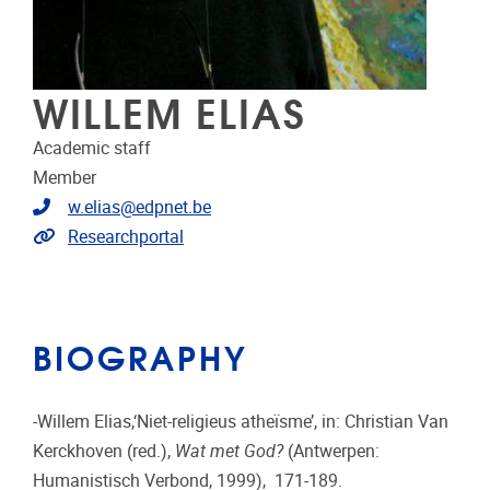
WILLEM ELIAS
Academic staff
Member
Telephone
w.elias@edpnet.be
Link to projects
Researchportal
BIOGRAPHY
-Willem Elias,‘Niet-religieus atheïsme’, in: Christian Van
Kerckhoven (red.),
Wat met God?
(Antwerpen:
Humanistisch Verbond, 1999), 171-189.