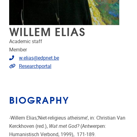
WILLEM ELIAS
Academic staff
Member
Telephone
w.elias@edpnet.be
Link to projects
Researchportal
BIOGRAPHY
-Willem Elias,‘Niet-religieus atheïsme’, in: Christian Van
Kerckhoven (red.),
Wat met God?
(Antwerpen:
Humanistisch Verbond, 1999), 171-189.