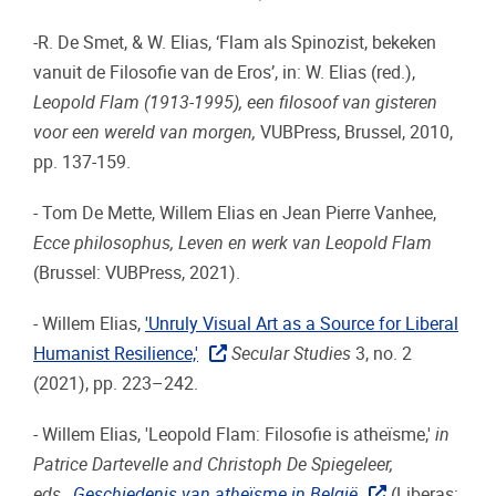
-R. De Smet, & W. Elias, ‘Flam als Spinozist, bekeken
vanuit de Filosofie van de Eros’, in: W. Elias (red.),
Leopold Flam (1913-1995), een filosoof van gisteren
voor een wereld van morgen,
VUBPress, Brussel, 2010,
pp. 137-159.
- Tom De Mette, Willem Elias en Jean Pierre Vanhee,
Ecce philosophus, Leven en werk van Leopold Flam
(Brussel: VUBPress, 2021).
- Willem Elias,
'Unruly Visual Art as a Source for Liberal
Humanist Resilience,'
Secular Studies
3, no. 2
(2021), pp. 223–242.
- Willem Elias, 'Leopold Flam: Filosofie is atheïsme,'
in
Patrice Dartevelle and Christoph De Spiegeleer,
eds.,
Geschiedenis van atheïsme in België
(Liberas: